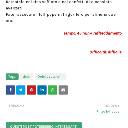
Roteatela nel riso soffiato e nei confetti di cioccolato
avanzati.
Fate rassodare i lollipops in frigorifero per almeno due
ore.
Tempo: 45 min.+ raffreddamento
Difficoltà: difficile
Tags
dolci
Dolci bastoncini
VECCHIA
NUOVA
Ringo lollipops
QUESTI POST POTREBBERO INTERESSARTI