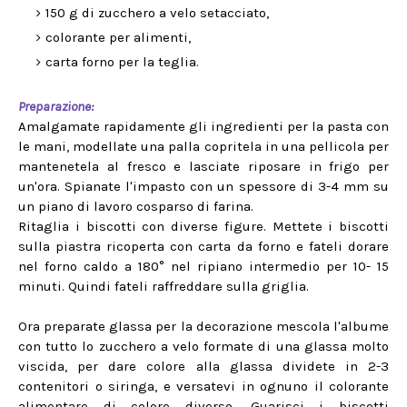
150 g di zucchero a velo setacciato,
colorante per alimenti,
carta forno per la teglia.
Preparazione:
Amalgamate rapidamente gli ingredienti per la pasta con
le mani, modellate una palla copritela in una pellicola per
mantenetela al fresco e lasciate riposare in frigo per
un'ora. Spianate l'impasto con un spessore di 3-4 mm su
un piano di lavoro cosparso di farina.
Ritaglia i biscotti con diverse figure. Mettete i biscotti
sulla piastra ricoperta con carta da forno e fateli dorare
nel forno caldo a 180° nel ripiano intermedio per 10- 15
minuti. Quindi fateli raffreddare sulla griglia.
Ora preparate glassa per la decorazione mescola l'albume
con tutto lo zucchero a velo formate di una glassa molto
viscida, per dare colore alla glassa dividete in 2-3
contenitori o siringa, e versatevi in ognuno il colorante
alimentare di colore diverso. Guarisci i biscotti