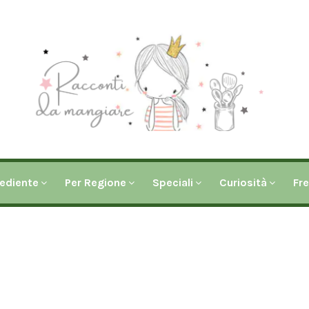
rediente
Per Regione
Speciali
Curiosità
Fr