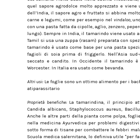
quel sapore agrodolce molto apprezzato e viene 
dell’India, il sapore agro e fruttato si abbina molt
carne e legumi, come per esempio nel
vindaloo
, un
con una pasta fatta da cipolle, aglio, zenzero, pepe
lungo). Sempre in India, il tamarindo viene usato a
Tamil si usa una zuppa (rasam) preparata con spez
tamarindo è usato come base per una pasta spezia
fagioli di soia prima di friggerlo. Nell'Asia su
seccato e candito. In Occidente il tamarindo 
Worcester. In Italia era usato come bevanda.
Altri usi:
Le foglie sono un ottimo alimento per i bachi 
atiparassitario
Proprietà benefiche:
La tamarindina, il principio at
Candida albicans, Staphylococcus aureus, Bacill
Anche le altre parti della pianta come polpa, fogli
nella medicina Ayurvedica per problemi digestivi 
sotto forma di tisane per combattere le febbri malar
Scuola medica salernitana, lo definiva utile "per fa