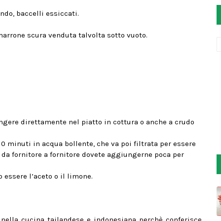
ndo, baccelli essiccati.
arrone scura venduta talvolta sotto vuoto.
gere direttamente nel piatto in cottura o anche a crudo
10 minuti in acqua bollente, che va poi filtrata per essere
 da fornitore a fornitore dovete aggiungerne poca per
 essere l’aceto o il limone.
nella cucina tailandese e indonesiana perchè conferisce