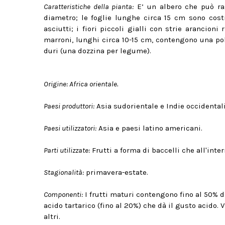
Caratteristiche della pianta:
E’ un albero che può rag
diametro; le foglie lunghe circa 15 cm sono cost
asciutti; i fiori piccoli gialli con strie arancioni
marroni, lunghi circa 10-15 cm, contengono una p
duri (una dozzina per legume).
Origine:
Africa orientale.
Paesi produttori:
Asia sudorientale e Indie occidentali
Paesi utilizzatori:
Asia e paesi latino americani.
Parti utilizzate:
Frutti a forma di baccelli che all'in
Stagionalità:
primavera-estate.
Componenti:
I frutti maturi contengono fino al 50% di
acido tartarico (fino al 20%) che dà il gusto acido. 
altri.