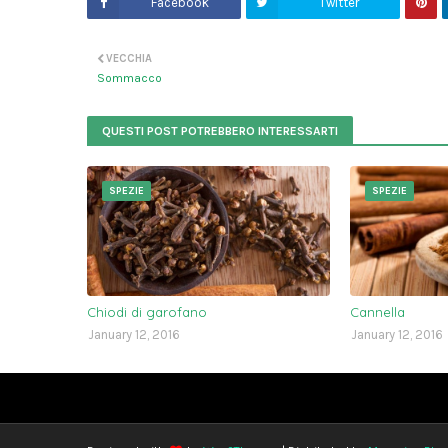
Facebook
Twitter
VECCHIA
Sommacco
QUESTI POST POTREBBERO INTERESSARTI
SPEZIE
SPEZIE
Chiodi di garofano
Cannella
January 12, 2016
January 12, 2016