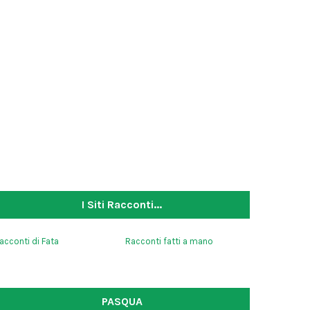
I Siti Racconti...
acconti di Fata
Racconti fatti a mano
PASQUA