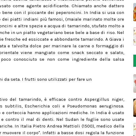
usato come agente acidificante. Chiamato anche dattero
o bene con il piccante dei peperoncini. In India si usa con
o dei piatti indiani più famosi, (maiale marinato molte ore
roncini e altre spezie e acqua di tamarindo, stufato molto a
nche in un piatto vegetariano bese bele a base di riso. Nel
ie fresche ed essiccate e abbondante tamarindo. A Giava i
ta e talvolta dolce per marinare la carne o formaggio di
d-orientale viene mangiato come snack seccato e salato,
è poco conosciuto se non come ingrediente della salsa
da seta. I frutti sono utilizzati per fare un
tivo del tamarindo, è efficace contro Aspergillus niger,
us subtilis, Escherichia coli e Pseudomonas aeruginosa.
e e corteccia hanno applicazioni mediche. In India è usato
e contro il mal di denti. Nel Sudan le foglie sono usate
iche. In Italia Pietro Andrea Mattioli (1500), medico della
r muovere il corpo". Infatti a basse dosi regola la funzione