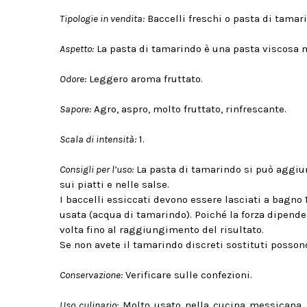
Tipologie in vendita:
Baccelli freschi o pasta di tamari
Aspetto:
La pasta di tamarindo è una pasta viscosa m
Odore:
Leggero aroma fruttato.
Sapore:
Agro, aspro, molto fruttato, rinfrescante.
Scala di intensità:
1.
Consigli per l’uso:
La pasta di tamarindo si può aggiun
sui piatti e nelle salse.
I baccelli essiccati devono essere lasciati a bagno 
usata (acqua di tamarindo). Poiché la forza dipende
volta fino al raggiungimento del risultato.
Se non avete il tamarindo discreti sostituti possono
Conservazione:
Verificare sulle confezioni.
Uso culinario:
Molto usato nella cucina messicana, 