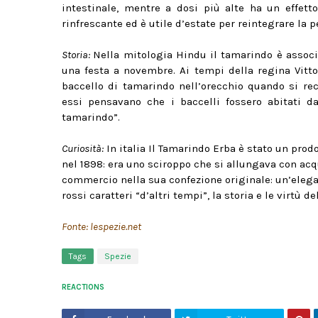
intestinale, mentre a dosi più alte ha un effett
rinfrescante ed è utile d’estate per reintegrare la p
Storia:
Nella mitologia Hindu il tamarindo è associ
una festa a novembre. Ai tempi della regina Vitto
baccello di tamarindo nell’orecchio quando si reca
essi pensavano che i baccelli fossero abitati d
tamarindo”.
Curiosità:
In italia Il Tamarindo Erba è stato un prod
nel 1898: era uno sciroppo che si allungava con acq
commercio nella sua confezione originale: un’elegan
rossi caratteri “d’altri tempi”, la storia e le virtù de
Fonte: lespezie.net
Tags
Spezie
REACTIONS