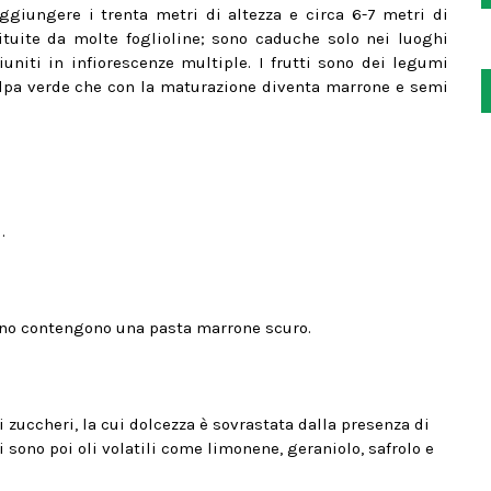
giungere i trenta metri di altezza e circa 6-7 metri di
ituite da molte foglioline; sono caduche solo nei luoghi
 riuniti in infiorescenze multiple. I frutti sono dei legumi
olpa verde che con la maturazione diventa marrone e semi
.
terno contengono una pasta marrone scuro.
 zuccheri, la cui dolcezza è sovrastata dalla presenza di
Vi sono poi oli volatili come limonene, geraniolo, safrolo e