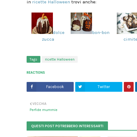
in
ricette Halloween
trovi anche:
dolce
bon-bon
zucca
cimit
Tags
ricette Halloween
REACTIONS
Facebook
Twitter
VECCHIA
Perfide mummie
QUESTI POST POTREBBERO INTERESSARTI