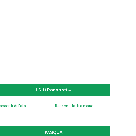
I Siti Racconti...
acconti di Fata
Racconti fatti a mano
PASQUA