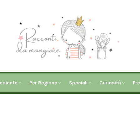
rediente
Per Regione
Speciali
Curiosità
Fr