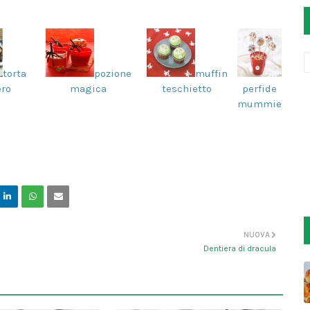
torta
pozione
muffin
ero
magica
teschietto
perfide
mummie
NUOVA
Dentiera di dracula